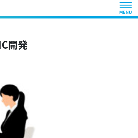
ヘッ
CMC開発