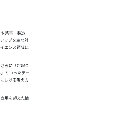
発や薬事・製造
トアップを主な対
サイエンス領域に
さらに「CDMO
は」といったテー
定における考え方
や立場を超えた情