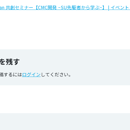
A Japan 共創セミナー【CMC開発 ~SU先駆者から学ぶ~】 | イベント | 
のタグ
を残す
稿するには
ログイン
してください。