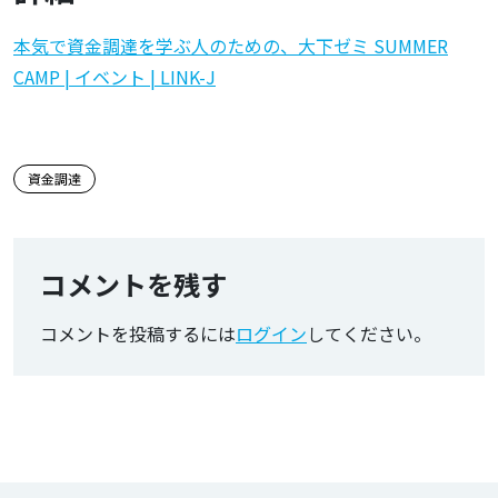
本気で資金調達を学ぶ人のための、大下ゼミ SUMMER
CAMP | イベント | LINK-J
この記事のタグ
資金調達
コメントを残す
コメントを投稿するには
ログイン
してください。