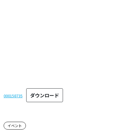
ダウンロード
000158735
この記事のタグ
イベント