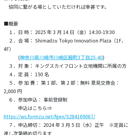
協同に繋がる場としていただければ幸甚です。
■概要
１．日 時： 2025 年 3 月 14 日（金）14:30-19:30
２．会 場： Shimadzu Tokyo Innovation Plaza（1F、
4F）
(
神奈川県川崎市川崎区殿町3丁目25-40
)
３．対 象： キングスカイフロント立地機関に所属の方
４．定 員： 150 名
５．参 加 費： 第 1 部、第 2 部：無料 意見交換会：
2,000 円
６．参加申込： 事前登録制
申込はこちら⇒
https://ws.formzu.net/fgen/S284169067/
７．申込締切： 2024 年 3 月 5 日（水）正午 ※定員に
達し次第締め切ります