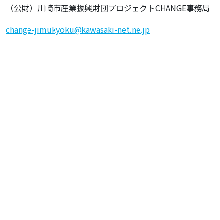
（公財）川崎市産業振興財団プロジェクトCHANGE事務局
change-jimukyoku@kawasaki-net.ne.jp