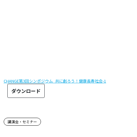
CHANGE第3回シンポジウム_共に創ろう！健康長寿社会-1
ダウンロード
この記事のタグ
講演会・セミナー