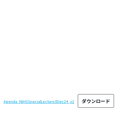
ダウンロード
Agenda_NIHSSpecialLecture3Dec24_v2