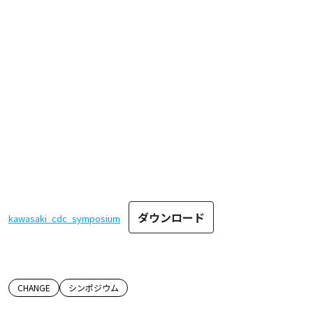
ダウンロード
kawasaki_cdc_symposium
この記事のタグ
CHANGE
シンポジウム