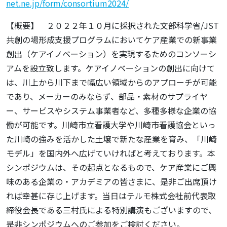
net.ne.jp/form/consortium2024/
【概要】 ２０２２年１０月に採択された文部科学省/JST
共創の場形成支援プログラムにおいてケア産業での新事業
創出（ケアイノベーション）を実現するためのコンソーシ
アムを設立致します。ケアイノベーションの創出に向けて
は、川上から川下まで幅広い領域からのアプローチが可能
であり、メーカーのみならず、部品・素材のサプライヤ
ー、サービスやシステム事業者など、多種多様な企業の協
働が可能です。川崎市立看護大学や川崎市看護協会といっ
た川崎の強みを活かした土壌で新たな産業を育み、「川崎
モデル」を国内外へ広げていければと考えております。本
シンポジウムは、その起点となるもので、ケア産業にご興
味のある企業の・アカデミアの皆さまに、是非ご出席頂け
れば幸甚に存じ上げます。当日はテルモ株式会社前代表取
締役会長である三村氏による特別講演もございますので、
是非シンポジウムへのご参加をご検討ください。