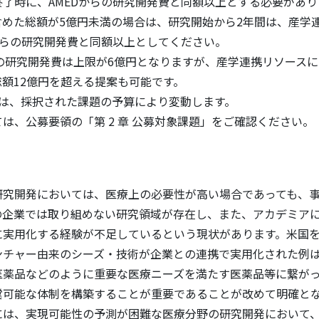
了時に、AMEDからの研究開発費と同額以上とする必要があ
めた総額が5億円未満の場合は、研究開始から2年間は、産学
からの研究開発費と同額以上としてください。
らの研究開発費は上限が6億円となりますが、産学連携リソース
額12億円を超える提案も可能です。
数は、採択された課題の予算により変動します。
は、公募要領の「第 2 章 公募対象課題」をご確認ください。
研究開発においては、医療上の必要性が高い場合であっても、
の企業では取り組めない研究領域が存在し、また、アカデミア
に実用化する経験が不足しているという現状があります。米国
ンチャー由来のシーズ・技術が企業との連携で実用化された例
医薬品などのように重要な医療ニーズを満たす医薬品等に繋が
営可能な体制を構築することが重要であることが改めて明確と
には、実現可能性の予測が困難な医療分野の研究開発において