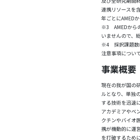
及び全研究期間終
連携リソースを含
年ごとにAMED
※3 AMEDか
いませんので、総
※4 採択課題
注意事項について
事業概要
現在の我が国の
ルとなり、単独
する技術を迅速
アカデミアやベ
クチンやバイオ
携が機動的に運
を打破するため