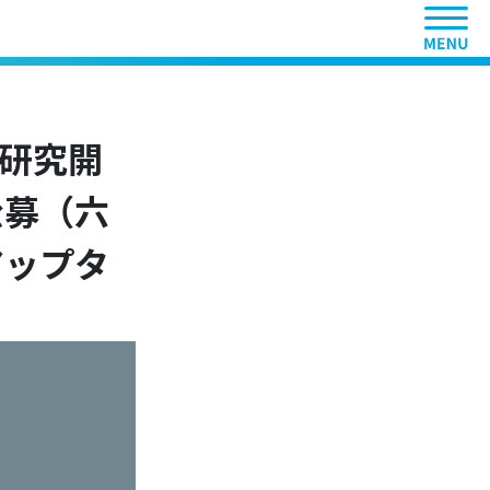
ヘッ
術研究開
公募（六
アップタ