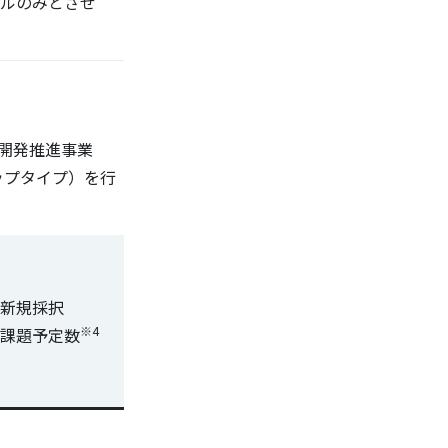
ルのみとさせ
開発推進事業
ップタイプ）を行
新規採択
※4
課題予定数