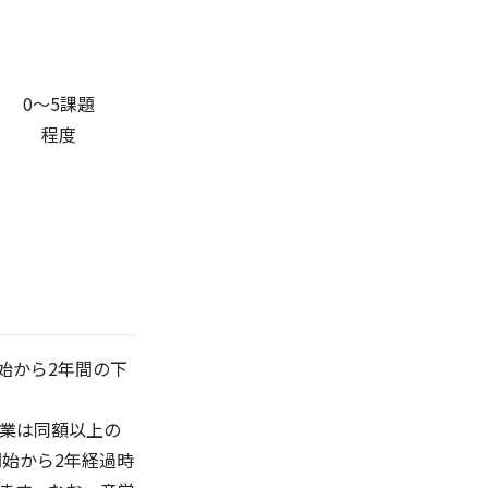
0～5課題
程度
始から2年間の下
企業は同額以上の
始から2年経過時