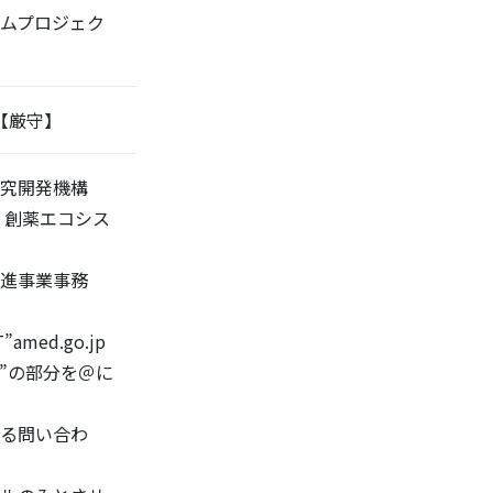
ムプロジェク
午【厳守】
究開発機構
 創薬エコシス
進事業事務
T”amed.go.jp
AT”の部分を＠に
る問い合わ