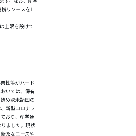
ります。なお、産学
連携リソースを1
には上限を設けて
事業性等がハード
においては、保有
を始め欧米諸国の
は、新型コロナワ
っており、産学連
なりました。現状
、新たなニーズや