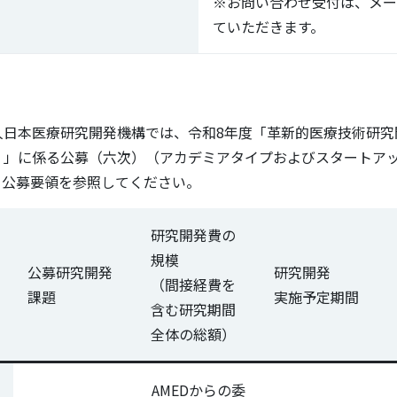
※お問い合わせ受付は、メー
ていただきます。
人日本医療研究開発機構では、令和8年度「革新的医療技術研究
）」に係る公募（六次）（アカデミアタイプおよびスタートア
、公募要領を参照してください。
研究開発費の
規模
公募研究開発
研究開発
（間接経費を
課題
実施予定期間
含む研究期間
全体の総額）
AMEDからの委