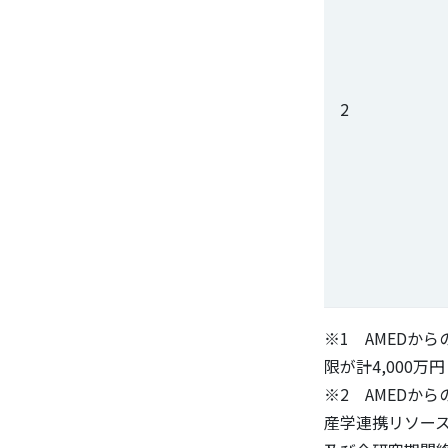
2
※1 AMEDか
限が計4,000万
※2 AMEDか
産学連携リソー