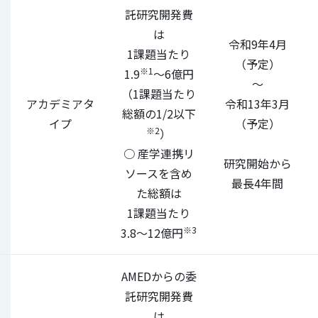
託研究開発費
は
令和9年4月
1課題当たり
（予定）
※1
1.9
～6億円
～
（1課題当たり
アカデミアタ
令和13年3月
総額の1/2以下
イプ
（予定）
※2
）
○ 産学連携リ
研究開始から
ソースを含め
最長4年間
た総額は
1課題当たり
※3
3.8～12億円
AMEDからの委
託研究開発費
は