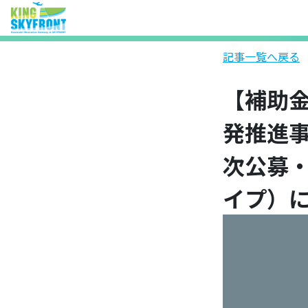
記事一覧へ戻る
【補助金
発推進
次公募
イプ）