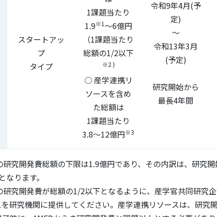
令和9年4月(予
1課題当たり
定)
※1
1.9
～6億円
～
スタートアッ
（1課題当たり
令和13年3月
プ
総額の1/2以下
(予定)
※2 )
タイプ
○ 産学連携リ
研究開始から
ソースを含め
最長4年間
た総額は
1課題当たり
※3
3.8～12億円
らの研究開発費総額の下限は1.9億円であり、その内訳は、研究開
円となります。
らの研究開発費が総額の1/2以下となるように、産学官共同研究
スを研究機関に提供してください。産学連携リソースは、研究開