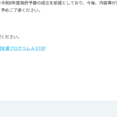
は令和8年度政府予算の成立を前提としており、今後、内容等が
、予めご了承ください。
認ください。
援プログラム A-STEP
のタグ