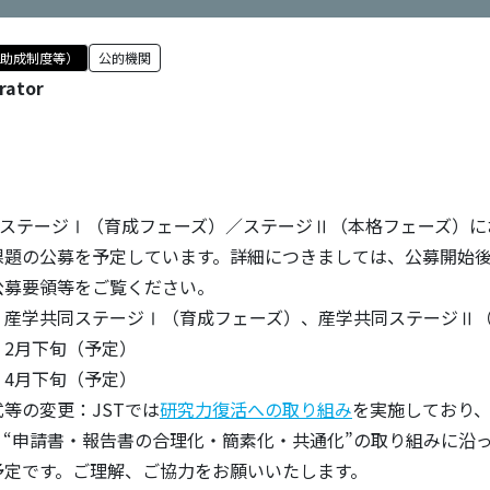
・助成制度等）
公的機関
rator
学共同ステージⅠ（育成フェーズ）／ステージⅡ（本格フェーズ）にお
課題の公募を予定しています。詳細につきましては、公募開始
公募要領等をご覧ください。
：産学共同ステージⅠ（育成フェーズ）、産学共同ステージⅡ
：2月下旬（予定）
：4月下旬（予定）
等の変更：JSTでは
研究力復活への取り組み
を実施しており、A
、“申請書・報告書の合理化・簡素化・共通化”の取り組みに沿
予定です。ご理解、ご協力をお願いいたします。