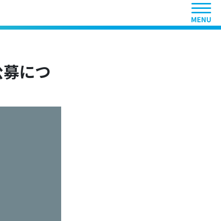
ヘッ
公募につ