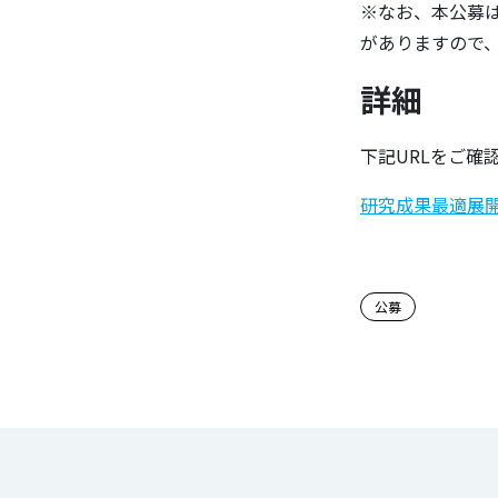
※なお、本公募
がありますので
詳細
下記URLをご確
研究成果最適展開支
この記事
公募