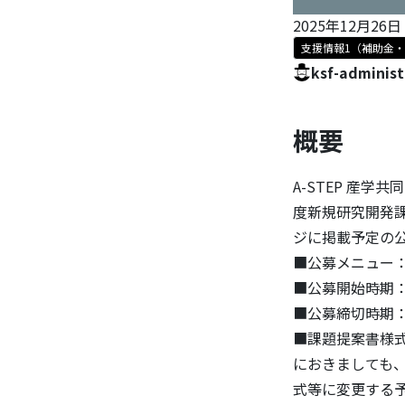
2025年12月26日
支援情報1（補助金
ksf-administ
概要
A-STEP 産
度新規研究開発
ジに掲載予定の
■公募メニュー
■公募開始時期
■公募締切時期
■課題提案書様式
におきましても
式等に変更する