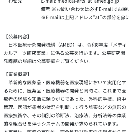
わせ先
E-mail: medical-arts”at”amed.go.jp
備考:※お問い合わせは必ずE-mailでお願
※E-mailは上記アドレス“at”の部分を@
【公募内容】
日本医療研究開発機構（AMED）は、令和8年度「メディ
カルアーツ研究事業」に係る公募を行います。公募研究開
発課題の詳細は公募要領をご覧ください。
【事業概要】
革新的な医薬品・医療機器を医療現場において実用化す
るために、医薬品・医療機器の開発と同時に、これまで医
療者の経験や知識に頼りがちであった、外科的手技、術中
管理、医師が患者の状況を判断して行う診察などの無形の
医療技術や、その個別の診断法、治療法、分析法等の体系
的な組合せを伴うシステムの開発が求められています。
本事業は、医療の有効性、安全性及び効率性の観点から医