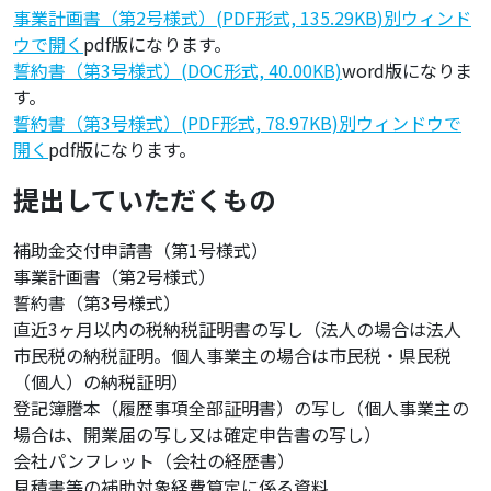
事業計画書（第2号様式）(PDF形式, 135.29KB)別ウィンド
ウで開く
pdf版になります。
誓約書（第3号様式）(DOC形式, 40.00KB)
word版になりま
す。
誓約書（第3号様式）(PDF形式, 78.97KB)別ウィンドウで
開く
pdf版になります。
提出していただくもの
補助金交付申請書（第1号様式）
事業計画書（第2号様式）
誓約書（第3号様式）
直近3ヶ月以内の税納税証明書の写し（法人の場合は法人
市民税の納税証明。個人事業主の場合は市民税・県民税
（個人）の納税証明）
登記簿謄本（履歴事項全部証明書）の写し（個人事業主の
場合は、開業届の写し又は確定申告書の写し）
会社パンフレット（会社の経歴書）
見積書等の補助対象経費算定に係る資料