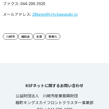
ファクス: 044-200-3920
メールアドレス:
28keiei@city.kawasaki.jp
この記事のタグ
川崎市
補助金
支援
事業化
KSFネットに関するお問い合わせ
公益財団法人 川崎市産業振興財団
殿町キングスカイフロントクラスター事業部