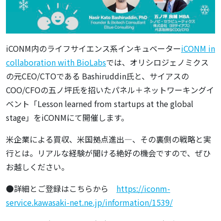
iCONM内のライフサイエンス系インキュベーター
iCONM in
collaboration with BioLabs
では、オリシロジェノミクス
の元CEO/CTOである Bashiruddin氏と、サイアスの
COO/CFOの五ノ坪氏を招いたパネル＋ネットワーキングイ
ベント「Lesson learned from startups at the global
stage」をiCONMにて開催します。
米企業による買収、米国拠点進出―、その裏側の戦略と実
行とは。リアルな経験が聞ける絶好の機会ですので、ぜひ
お越しください。
●詳細とご登録はこちらから
https://iconm-
service.kawasaki-net.ne.jp/information/1539/