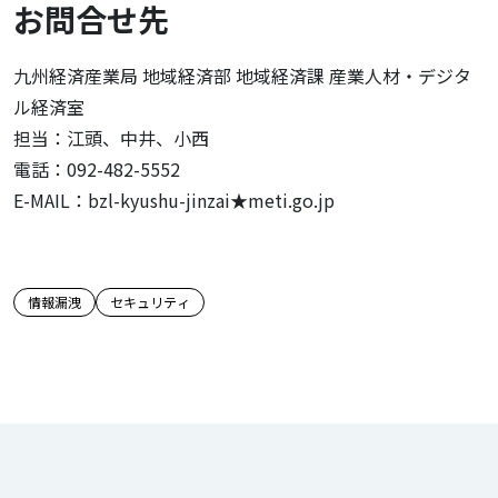
お問合せ先
九州経済産業局 地域経済部 地域経済課 産業人材・デジタ
ル経済室
担当：江頭、中井、小西
電話：092-482-5552
E-MAIL：bzl-kyushu-jinzai★meti.go.jp
この記事のタグ
情報漏洩
セキュリティ