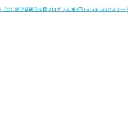
2（金）医学系研究支援プログラム 第2回 Fusion Labセミナー