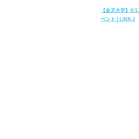
【金沢大学】6/1
ベント | LINK-J