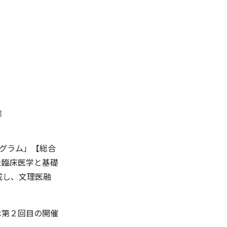
部
ログラム」【総合
た臨床医学と基礎
創成し、文理医融
回は第２回目の開催