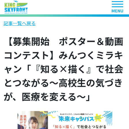
ヘッ
記事一覧へ戻る
【募集開始 ポスター＆動画
コンテスト】みんつくミラキ
ャン「『知る×描く』で社会
とつながる〜高校生の気づき
が、医療を変える〜」