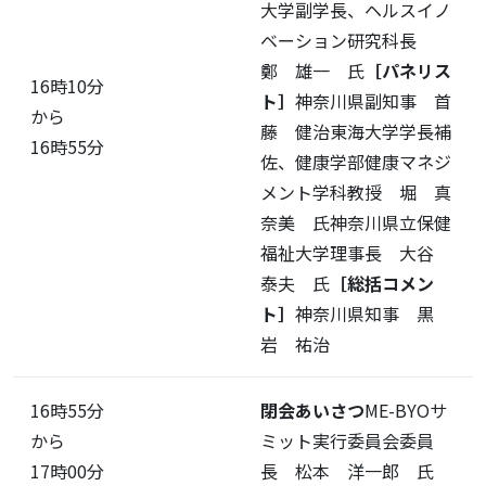
大学副学長、ヘルスイノ
ベーション研究科長
鄭 雄一 氏
［パネリス
16時10分
ト］
神奈川県副知事 首
から
藤 健治東海大学学長補
16時55分
佐、健康学部健康マネジ
メント学科教授 堀 真
奈美 氏神奈川県立保健
福祉大学理事長 大谷
泰夫 氏
［総括コメン
ト］
神奈川県知事 黒
岩 祐治
16時55分
閉会あいさつ
ME-BYOサ
から
ミット実行委員会委員
17時00分
長 松本 洋一郎 氏