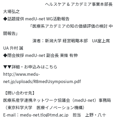
ヘルスケア & アカデミア事業本部長
大場弘之
◆話題提供 medU-net WG活動報告
「医療系アカデミアの知の価値評価の検討 中
間報告」
演者：新潟大学 経営戦略本部 UA室上席
UA 升村 誠
◆閉会挨拶 medU-net 副会長 東條 有伸
▼▼詳細・お申込みはこちら
http://www.medu-
net.jp/uploads/R8medUsymposium.pdf
【問い合わせ先】
医療系産学連携ネットワーク協議会（medU-net）事務局
（東京科学大学 医療イノベーション機構）
E-mail：medu-net.tlo@tmd.ac.jp 担当 上野・八十