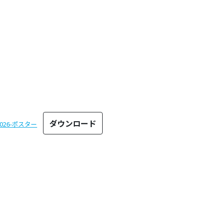
ダウンロード
26-ポスター
のタグ