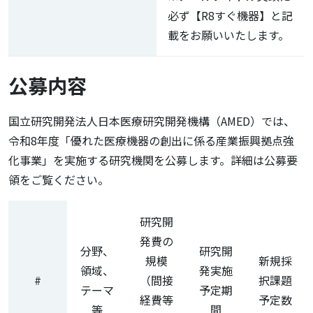
必ず【R8すぐ機器】と記
載をお願いいたします。
公募内容
国立研究開発法人日本医療研究開発機構（AMED）では、
令和8年度「優れた医療機器の創出に係る産業振興拠点強
化事業」を実施する研究機関を公募します。詳細は公募要
領をご覧ください。
研究開
発費の
分野、
研究開
規模
新規採
領域、
発実施
#
（間接
択課題
テーマ
予定期
経費等
予定数
等
間