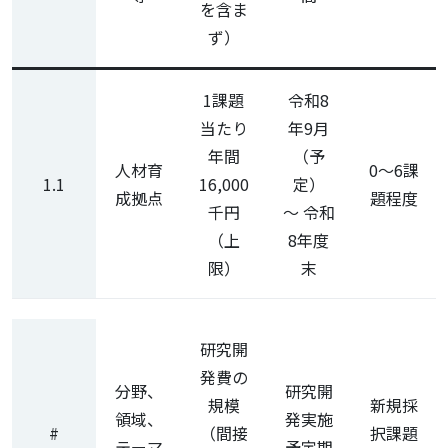
を含ま
ず）
1課題
令和8
当たり
年9月
年間
（予
人材育
0～6課
1.1
16,000
定）
成拠点
題程度
千円
～ 令和
（上
8年度
限）
末
研究開
発費の
分野、
研究開
規模
新規採
領域、
発実施
#
（間接
択課題
テーマ
予定期