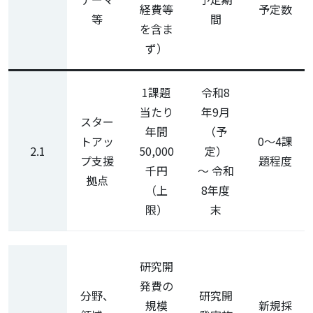
経費等
予定数
等
間
を含ま
ず）
1課題
令和8
当たり
年9月
スター
年間
（予
トアッ
0～4課
2.1
50,000
定）
プ支援
題程度
千円
～ 令和
拠点
（上
8年度
限）
末
研究開
発費の
分野、
研究開
規模
新規採