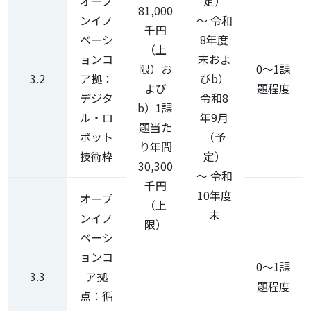
オープ
定）
81,000
ンイノ
～ 令和
千円
ベーシ
8年度
（上
ョンコ
末およ
限）お
0～1課
3.2
ア拠：
びb）
よび
題程度
デジタ
令和8
b）1課
ル・ロ
年9月
題当た
ボット
（予
り年間
技術枠
定）
30,300
～ 令和
千円
10年度
オープ
（上
末
ンイノ
限）
ベーシ
ョンコ
0～1課
3.3
ア拠
題程度
点：循