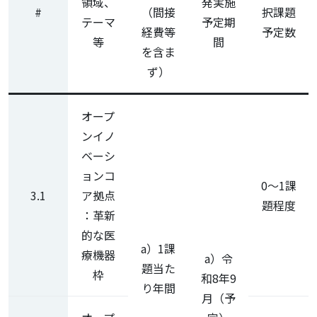
領域、
発実施
#
（間接
択課題
テーマ
予定期
経費等
予定数
等
間
を含ま
ず）
オープ
ンイノ
ベーシ
ョンコ
0～1課
3.1
ア拠点
題程度
：革新
的な医
a）1課
療機器
a）令
題当た
枠
和8年9
り年間
月（予