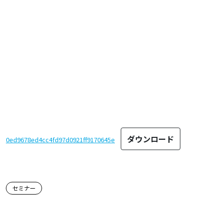
ダウンロード
0ed9678ed4cc4fd97d0921ff9170645e
この記事のタグ
セミナー