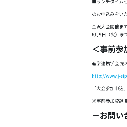
■ランチタイ
のお申込みをい
金沢大会開催ま
6月9日（火）ま
＜事前参
産学連携学会 第
http://www.j-si
「大会参加申込
※事前参加登録 
－お問い