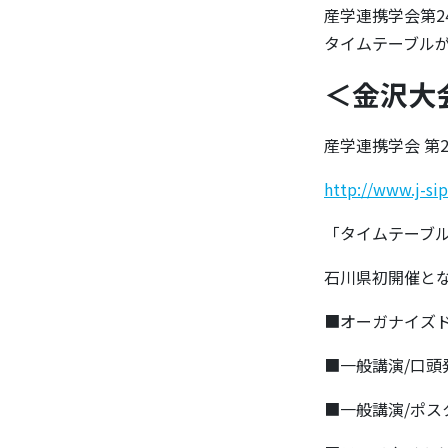
産学連携学会第
タイムテーブル
＜金沢大
産学連携学会 第
http://www.j-si
「タイムテーブ
石川県初開催と
■オーガナイズド
■一般講演/口
■一般講演/ポス