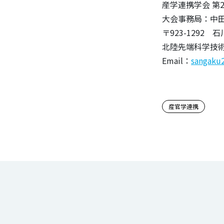
産学連携学会 第
大会事務局：中
〒923-1292
北陸先端科学技
Email：
sangaku2
この記事
産官学連携