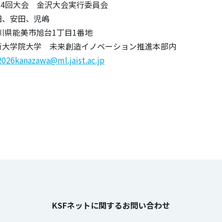
24回大会 金沢大会実行委員会
田、安田、児嶋
 石川県能美市旭台1丁目1番地
術大学院大学 未来創造イノベーション推進本部内
026kanazawa@ml.jaist.ac.jp
のタグ
KSFネットに関するお問い合わせ