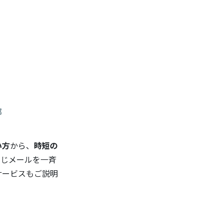
部
い方
から、
時短の
同じメールを一斉
サービスもご説明