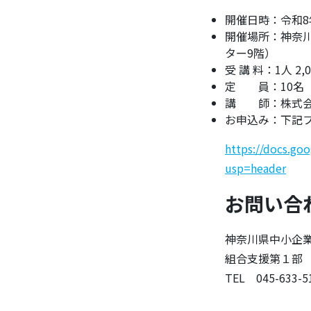
開催日時：令和8年
開催場所：神奈川
ター9階）
受 講 料：1人
定 員：10名
講 師：株式会
お申込み：下記フ
https://docs.g
usp=header
お問い合
神奈川県中小企
組合支援第１部
TEL 045-633-51