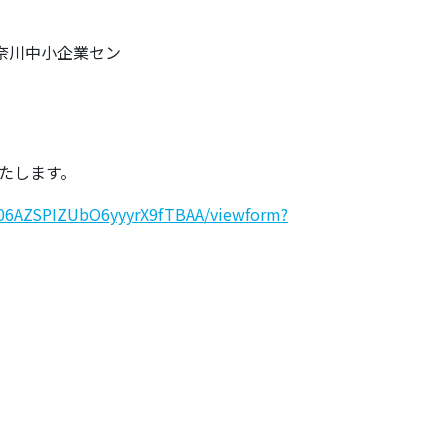
神奈川中小企業セン
。
たします。
W06AZSPIZUbO6yyyrX9fTBAA/viewform?