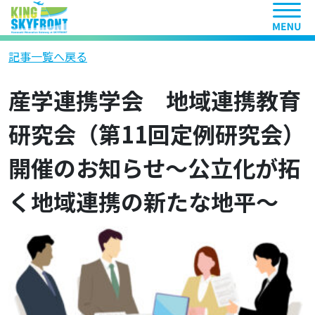
ヘッ
記事一覧へ戻る
産学連携学会 地域連携教育
研究会（第11回定例研究会）
開催のお知らせ～公立化が拓
く地域連携の新たな地平～