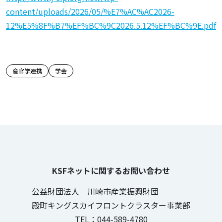
content/uploads/2026/05/%E7%AC%AC2026-
12%E5%8F%B7%EF%BC%9C2026.5.12%EF%BC%9E.pdf
この記事のタグ
産官学連携
学会
KSFネットに関するお問い合わせ
公益財団法人 川崎市産業振興財団
殿町キングスカイフロントクラスター事業部
TEL：044-589-4780