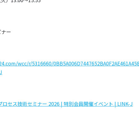
火）13:00～15:55
ビナー
on24.com/wcc/r/5316660/0BB5A006D7447652BA0F2AE461A45
J
セス技術セミナー 2026 | 特別会員開催イベント | LINK-J