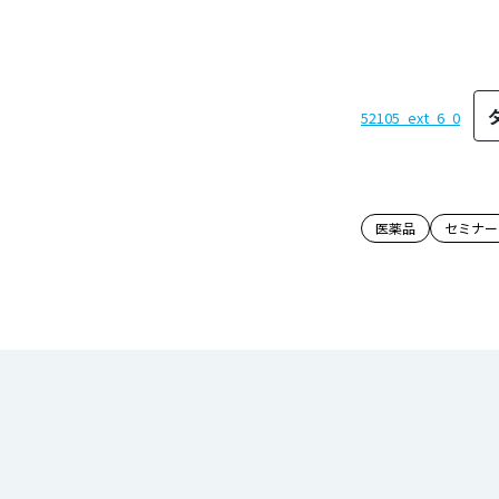
52105_ext_6_0
この記事
医薬品
セミナー