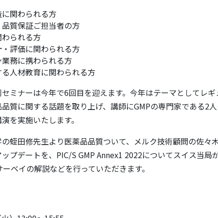
造に関わられる方
、品質保証ご担当者の方
関わられる方
計・評価に関わられる方
ン業務に携わられる方
する人材教育に関わられる方
剤セミナーは今年で6回目を迎えます。今年はテーマとしてレギ
品質に関する話題を取り上げ、講師にGMPの専門家である2
講演を実施いたします。
学の蛭田修先生より医薬品品質ついて、メルク技術顧問の佐々
プデートを、PIC/S GMP Annex1 2022についてスイス当
DAサーベイの解説などを行っていただきます。