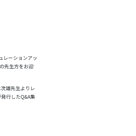
ュレーションアッ
人の先生方をお迎
木次雄先生よりレ
局が発行したQ&A集