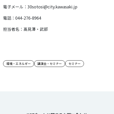
電子メール：30sotosi@city.kawasaki.jp
電話：044-276-8964
担当者名：髙見澤・武部
この記事のタグ
環境・エネルギー
講演会・セミナー
セミナー