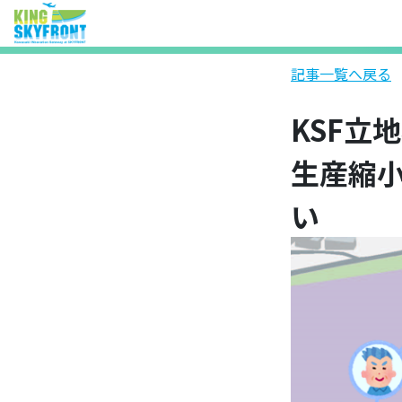
記事一覧へ戻る
KSF立
生産縮
い