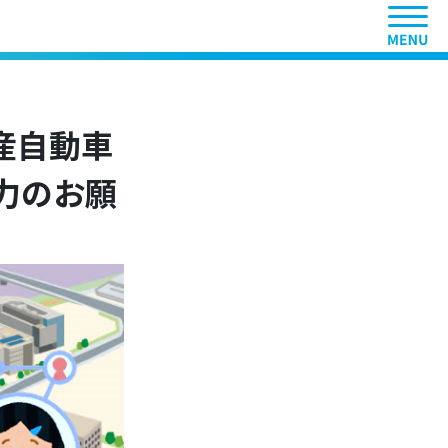
ヘッ
産自動車
力のお願