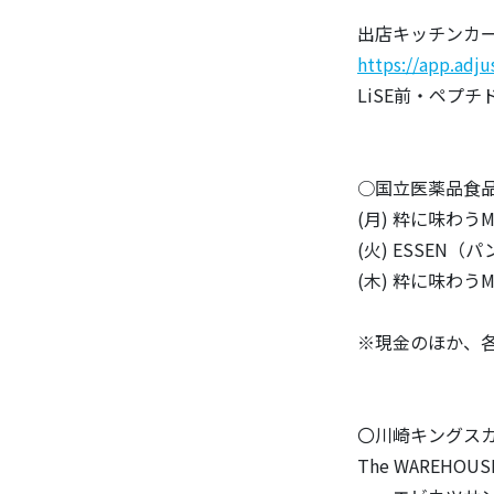
出店キッチンカー
https://app.adj
LiSE前・ペプ
○国立医薬品食
(月) 粋に味わう
(火) ESSE
(木) 粋に味わう
※現金のほか、
〇川崎キングスカ
The WAREHOUS