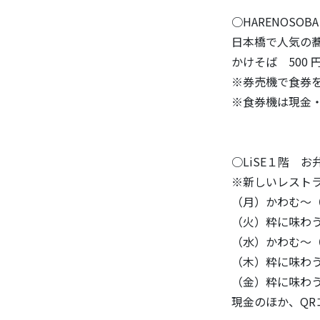
○HARENOSOBA
日本橋で人気の
かけそば 500
※券売機で食券
※食券機は現金
○LiSE１階 お
※新しいレスト
（月）かわむ～
（火）粋に味わう
（水）かわむ～
（木）粋に味わう
（金）粋に味わう
現金のほか、QR