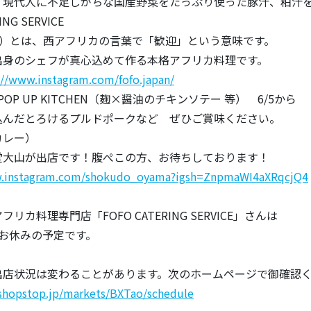
代人に不足しがちな国産野菜をたっぷり使った豚汁、粕汁を
ING SERVICE
ォ）とは、西アフリカの言葉で「歓迎」という意味です。
出身のシェフが真心込めて作る本格アフリカ料理です。
://www.instagram.com/fofo.japan/
GU POP UP KITCHEN（麹×醤油のチキンソテー 等） 6/5から
だとろけるプルドポークなど ぜひご賞味ください。
カレー）
山が出店です！腹ぺこの方、お待ちしております！
w.instagram.com/shokudo_oyama?igsh=ZnpmaWI4aXRqcjQ4
リカ料理専門店「FOFO CATERING SERVICE」さんは
お休みの予定です。
出店状況は変わることがあります。次のホームページで御確認
l.shopstop.jp/markets/BXTao/schedule