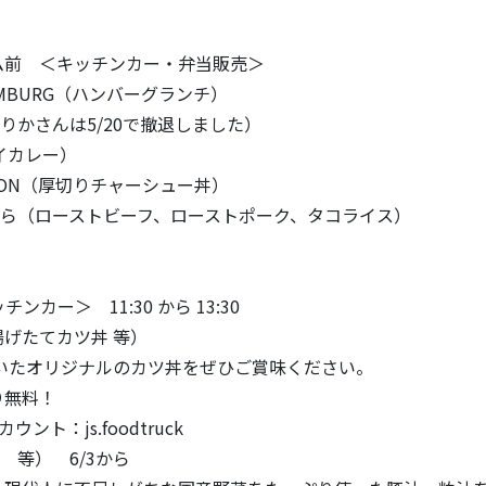
ム前 ＜キッチンカー・弁当販売＞
HAMBURG（ハンバーグランチ）
らりかさんは5/20で撤退しました）
タイカレー）
のTON（厚切りチャーシュー丼）
ばら（ローストビーフ、ローストポーク、タコライス）
チンカー＞ 11:30 から 13:30
！揚げたてカツ丼 等）
効いたオリジナルのカツ丼をぜひご賞味ください。
無料！
ウント：js.foodtruck
 等） 6/3から