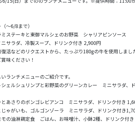
から6/15(日）までののランチメニューです。※提供時間：11:00から
（～6/8まで）
ラミステーキと東御マルシェのお野菜 シャリアピンソース
ミニサラダ、冷製スープ、ドリンク付き 2,900円
復活などのリクエストから、たっぷり180gの牛を使用しまし
ご賞味ください！
しいランチメニューのご紹介です。
トシェルシュリンプと彩野菜のグリーンカレー ミニサラダ、
とあさりのボンゴレビアンコ ミニサラダ、ドリンク付き 1,6
じゃがいも、ゴルゴンゾーラ ミニサラダ、ドリンク付き1,70
モの油淋鶏定食 ごはん、お味噌汁、小鉢2種、ドリンク付き 1