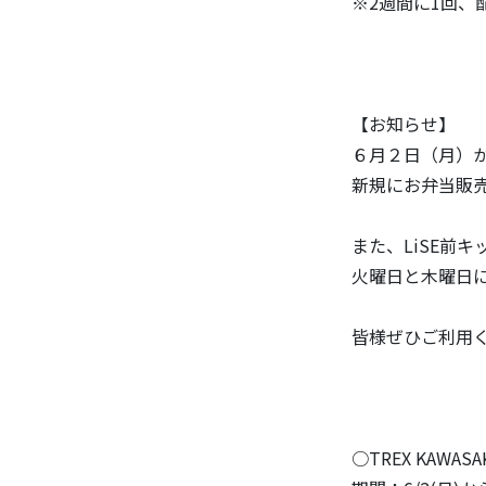
※2週間に1回、
【お知らせ】
６月２日（月）か
新規にお弁当販
また、LiSE前
火曜日と木曜日
皆様ぜひご利用
○TREX KAWASAK