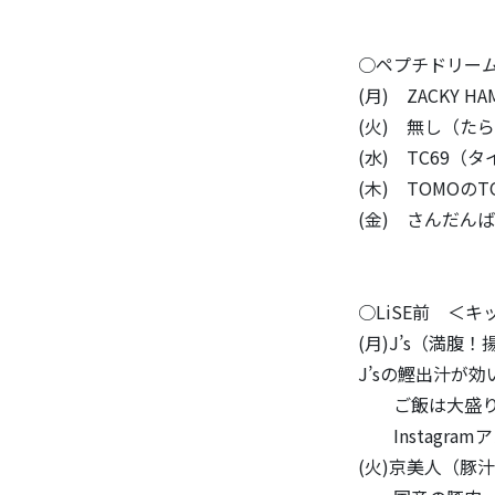
○ペプチドリー
(月) ZACKY 
(火) 無し（た
(水) TC69（
(木) TOMO
(金) さんだん
○LiSE前 ＜キッ
(月)J’s（満腹
J’sの鰹出汁が
ご飯は大盛り
Instagramアカ
(火)京美人（豚汁