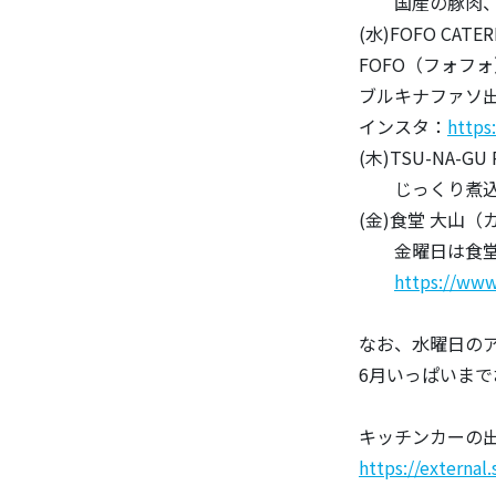
国産の豚肉、現
(水)FOFO CATER
FOFO（フォフ
ブルキナファソ
インスタ：
https
(木)TSU-NA-
じっくり煮込ん
(金)食堂 大山（
金曜日は食堂大
https://ww
なお、水曜日のアフ
6月いっぱいまで
キッチンカーの
https://externa