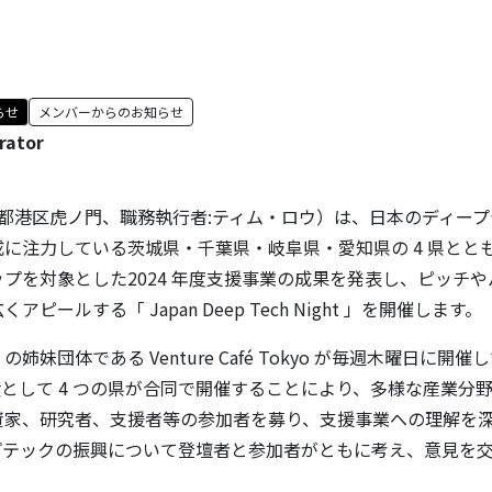
らせ
メンバーからのお知らせ
rator
京都港区虎ノ門、職務執行者:ティム・ロウ）は、日本のディー
に注力している茨城県・千葉県・岐阜県・愛知県の 4 県とと
プを対象とした2024 年度支援事業の成果を発表し、ピッチ
ピールする「 Japan Deep Tech Night 」を開催します。
o の姉妹団体である Venture Café Tokyo が毎週木曜日に開催し
 の一環として 4 つの県が合同で開催することにより、多様な産業
資家、研究者、支援者等の参加者を募り、支援事業への理解を
プテックの振興について登壇者と参加者がともに考え、意見を