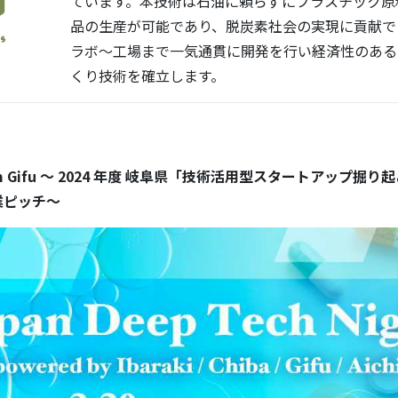
ています。本技術は石油に頼らずにプラスチック原
品の生産が可能であり、脱炭素社会の実現に貢献で
ラボ～工場まで一気通貫に開発を行い経済性のある
くり技術を確立します。
 from Gifu 〜 2024 年度 岐阜県「技術活用型スタートアップ
業ピッチ〜