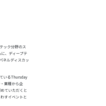
プテック分野のス
もに、ディープテ
やパネルディスカッ
ているThursday
分野・業種から企
深めていただくと
交わすイベントと