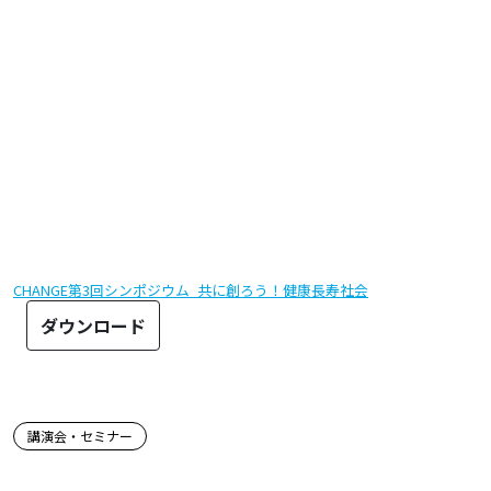
CHANGE第3回シンポジウム_共に創ろう！健康長寿社会
ダウンロード
この記事のタグ
講演会・セミナー