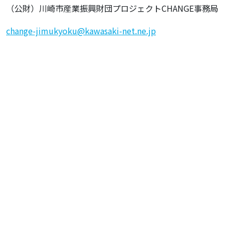
（公財）川崎市産業振興財団プロジェクトCHANGE事務局
change-jimukyoku@kawasaki-net.ne.jp