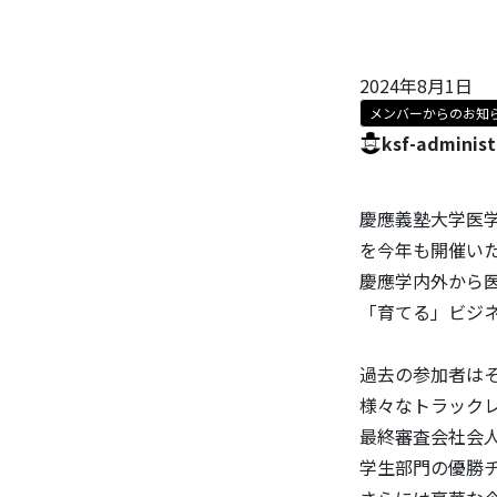
2024年8月1日
メンバーからのお知
ksf-administ
慶應義塾大学医
を今年も開催い
慶應学内外から
「育てる」ビジ
過去の参加者は
様々なトラック
最終審査会社会人
学生部門の優勝チ