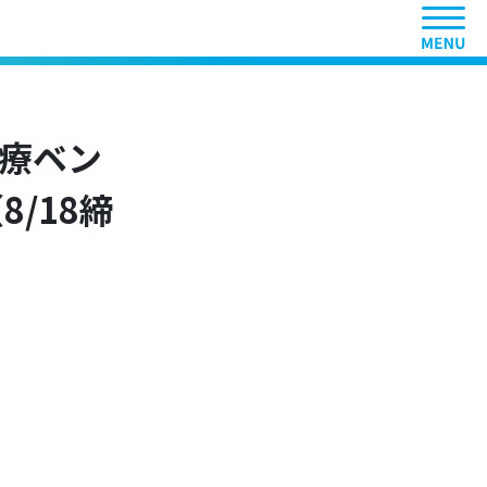
ヘッ
療ベン
/18締