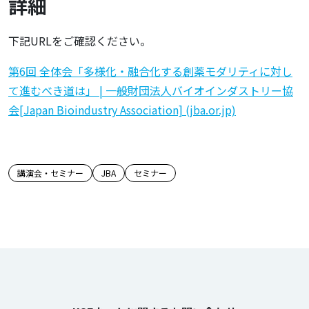
詳細
下記URLをご確認ください。
第6回 全体会「多様化・融合化する創薬モダリティに対し
て進むべき道は」 | 一般財団法人バイオインダストリー協
会[Japan Bioindustry Association] (jba.or.jp)
この記事のタグ
講演会・セミナー
JBA
セミナー