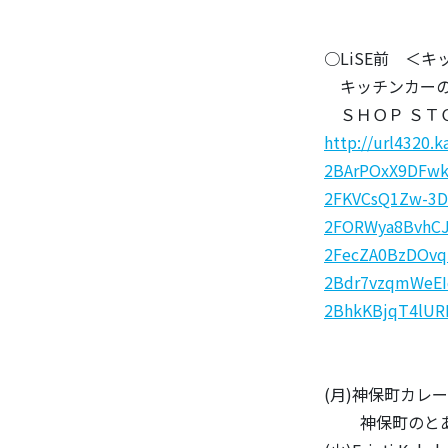
○LiSE前 ＜
キッチンカーの
ＳＨＯＰ ＳＴ
http://url4320.
2BArPOxX9DFwk
2FKVCsQ1Zw-3D
2FORWya8BvhCJ
2FecZA0BzDOvq
2Bdr7vzqmWeEI
2BhkKBjqT4lUR
(月)神保町カレ
神保町のとある