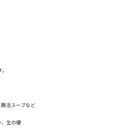
す。
ス腸活スープなど
ひ、生の優