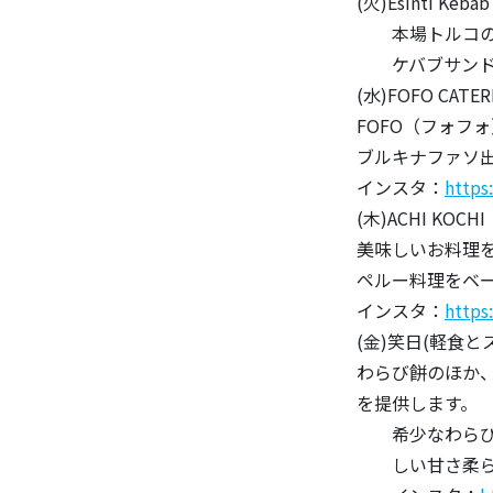
(火)Esinti Ke
本場トルコのケ
ケバブサンド70
(水)FOFO CATER
FOFO（フォフ
ブルキナファソ
インスタ：
https
(木)ACHI KOCHI
美味しいお料理を
ペルー料理をベ
インスタ：
https
(金)笑日(軽食と
わらび餅のほか
を提供します。
希少なわらび粉
しい甘さ柔らか