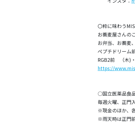
インスタ：
h
〇粋に味わうMI
お蕎麦屋さんの
お弁当、お蕎麦
ぺプチドリーム
RGB2前 （木)
https://www.mis
○国立医薬品食
毎週火曜、正門
※現金のほか、
※雨天時は正門