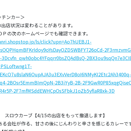
キッチンカー＞
出店状況は変わることがあります。
ＯＰの次のホームページでも確認できます。
kanri.shopstop.jp/ls/click?upn=Ao7hUEBJ1-
sOQPHqmBFKrIdoy9oYsDayOZDSWBFY726oCd-2F3rmzvmGz
-3Dcvfn_qwh0obc4YFqqrr0bsZQAdBsQ-2BX3ou9sqQn7e3CI8
PSLoftwng1T-
EKcO7u8slaN6OupAJA3u3EXvVerD8oI6NMyKI2Etc2Ah3400q-
q4-2BOsr5EmmBImQpN-2B3iYyB-2B-2F9GwR0P85xqgQise
R4r5P-2F7mfMSddEWHCpOsSFbkJ1oZb5yflaR8xk-3D
ー スロウカーブ【4/15の出店をもって撤退します】
会社が作る、甘さの後にじんわりと辛さを感じるカレーで