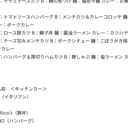
 A：ササミチーズカツ B：鯖の煮つけ 麺：塩担々麺 カレー：お
 A：トマトソースハンバーグ B：メンチカツ＆カレーコロッケ 
レー：ポークカレー
 A：ロース豚カツ B：親子丼 麺：醤油ラーメン カレー：カツハ
 A：チーズ包みメンチカツ B：ポークシチュー 麺：ごぼうかき揚
クカレー
 A：ハンバーグ＆厚切りハムカツ B：豚しゃぶ 麺：塩ラーメン 
ム前 ＜キッチンカー＞
ini（イタリアン）
）
k Nico’s（豚丼）
 ZONO（ハンバーグ）