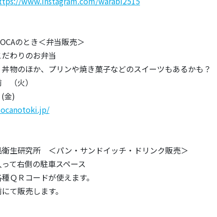
ttps://www.instagram.com/warabi2515
SOCAのとき＜弁当販売＞
こだわりのお弁当
、丼物のほか、プリンや焼き菓子などのスイーツもあるかも？
前 （火）
・(金)
ocanotoki.jp/
品衛生研究所 ＜パン・サンドイッチ・ドリンク販売＞
入って右側の駐車スペース
各種ＱＲコードが使えます。
前にて販売します。