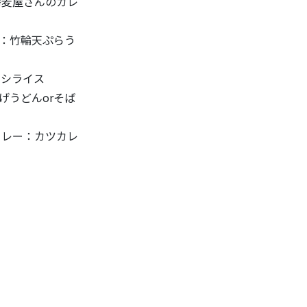
蕎麦屋さんのカレ
麺：竹輪天ぷらう
ヤシライス
げうどんorそば
カレー：カツカレ