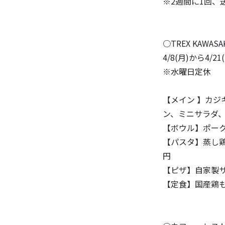
※2週間に1回、
○TREX KAWASAK
4/8(月)から4/
※水曜日定休
【メイン 】カジ
ン、ミニサラダ、ド
【ボウル】ポーク
【パスタ】蒸し鶏
円
【ピザ】自家製サ
【定食】国産鶏も