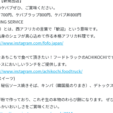
bab【新規出店】
バブぜひ、ご賞味ください。
0円、ケバブラップ800円、ケバブ丼800円
ING SERVICE
ォ）とは、西アフリカの言葉で「歓迎」という意味です。
出身のシェフが真心込めて作る本格アフリカ料理です。
://www.instagram.com/fofo.japan/
あちこちで食べて頂きたい！フードトラックのACHIKOCHIで
ースにおいしいランチをご提供します。
://www.instagram.com/achikochi.foodtruck/
スイーツ)
、秘伝ソース焼きそば、キンパ（韓国風のりまき）、デトック
で作っており、これぞ生の本物のわらび餅になります。 ぜ
いおいしさをご賞味ください。