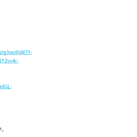
Ig3nsj0yW7Y-
T2vy4r-
OdGL-
す。