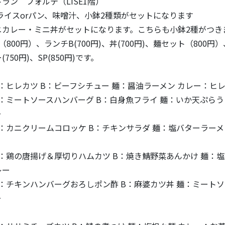
ラン フォルテ（LiSE1階）
ライスorパン、味噌汁、小鉢2種類がセットになります
ニカレー・ミニ丼がセットになります。こちらも小鉢2種がつき
800円）、ランチB(700円)、丼(700円)、麺セット（800円）
50円)、SP(850円)です。
 A：ヒレカツ B：ビーフシチュー 麺：醤油ラーメン カレー：ヒ
 A：ミートソースハンバーグ B：白身魚フライ 麺：いか天ぷらう
ー
 A：カニクリームコロッケ B：チキンサラダ 麺：塩バターラーメ
 A：鶏の唐揚げ＆厚切りハムカツ B：焼き鯖野菜あんかけ 麺：
レー
 A：チキンハンバーグおろしポン酢 B：麻婆カツ丼 麺：ミートソ
ー