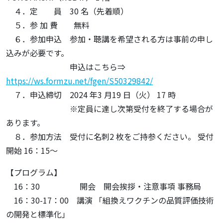
４．定 員 30 名（先着順）
５．参 加 費 無料
６．参加申込 参加・聴講を希望される方は事前の申し
込みが必要です。
申込はこちら⇒
https://ws.formzu.net/fgen/S50329842/
７．申込締切 2024 年3 月19 日（火） 17 時
※定員に達し次第受付を終了する場合が
あります。
８．参加方法 受付に名刺2 枚をご持参ください。 受付
開始 16：15～
【プログラム】
16：30 開会 開会挨拶・注意事項 事務局
16：30-17：00 講演 「組換えワクチンの品質評価技術
の開発と標準化」