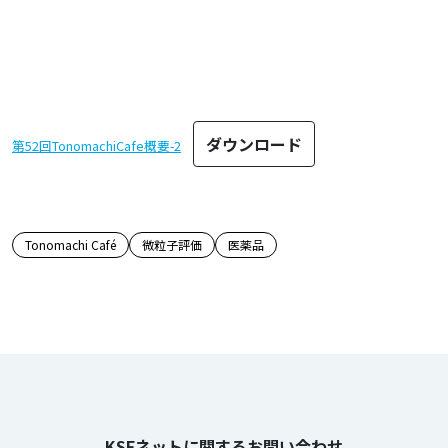
ダウンロード
第52回TonomachiCafe概要-2
この記事のタグ
Tonomachi Café
微粒子評価
医薬品
KSFネットに関するお問い合わせ