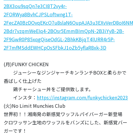
2BX3ou9sqQn7e3CI8T2vy4r-
2FORWya8BvhCJPSLoftwng1T-
2FecZA0BzDOvqEKcO7u8slaN6OupAJA3u3EXvVerD8oI6NMy
2Bdr7vzqmWeEIq4-2BOsr5EmmBImQpN-2B3iYyB-2B-
2F9GwR0P85xqgQiseOdGL-2BhkKBjqT4lURR4r5P-
2F7mfMSddEWHCpOsSFbkJ1oZb5yflaR8xk-3D
(月)FUNKY CHICKEN
ジューシーなジンジャーチキンランチBOXと柔らかで
香ばしく仕上げた
鶏チャーシュー丼をご提供致します。
インスタ：
https://instagram.com/funkychicken2023
(火)No Limit Munchies Club
世界初！！湘南発の新感覚ワッフルパイバーガー新登場
クロワッサン生地のワッフルをバンズにした、新感覚バー
ガーです！