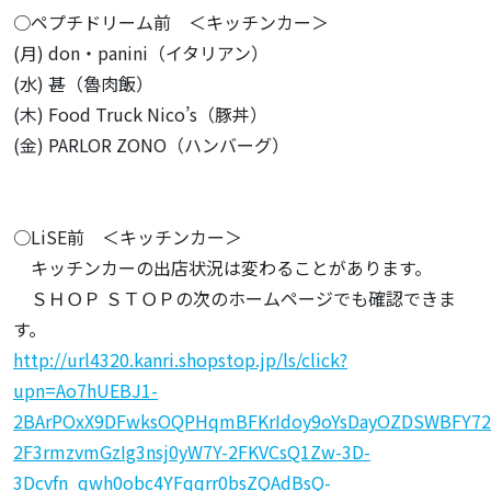
○ペプチドリーム前 ＜キッチンカー＞
(月) don・panini（イタリアン）
(水) 甚（魯肉飯）
(木) Food Truck Nico’s（豚丼）
(金) PARLOR ZONO（ハンバーグ）
○LiSE前 ＜キッチンカー＞
キッチンカーの出店状況は変わることがあります。
ＳＨＯＰ ＳＴＯＰの次のホームページでも確認できま
す。
http://url4320.kanri.shopstop.jp/ls/click?
upn=Ao7hUEBJ1-
2BArPOxX9DFwksOQPHqmBFKrIdoy9oYsDayOZDSWBFY72
2F3rmzvmGzIg3nsj0yW7Y-2FKVCsQ1Zw-3D-
3Dcvfn_qwh0obc4YFqqrr0bsZQAdBsQ-