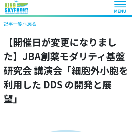
ヘッ
記事一覧へ戻る
【開催日が変更になりまし
た】JBA創薬モダリティ基盤
研究会 講演会「細胞外小胞を
利用した DDS の開発と展
望」