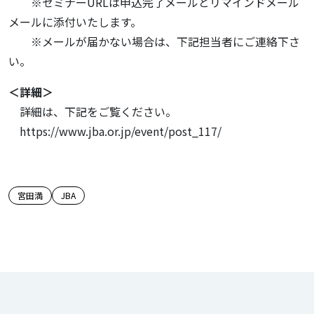
※セミナーURLは申込完了メールとリマインドメール
メールに添付いたします。
※メールが届かない場合は、下記担当者にご連絡下さ
い。
＜詳細＞
詳細は、下記をご覧ください。
https://www.jba.or.jp/event/post_117/
この記事のタグ
宮田満
JBA