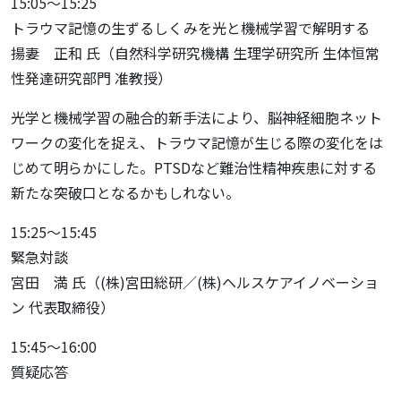
15:05～15:25
トラウマ記憶の生ずるしくみを光と機械学習で解明する
揚妻 正和 氏（自然科学研究機構 生理学研究所 生体恒常
性発達研究部門 准教授）
光学と機械学習の融合的新手法により、脳神経細胞ネット
ワークの変化を捉え、トラウマ記憶が生じる際の変化をは
じめて明らかにした。PTSDなど難治性精神疾患に対する
新たな突破口となるかもしれない。
15:25～15:45
緊急対談
宮田 満 氏（(株)宮田総研／(株)ヘルスケアイノベーショ
ン 代表取締役）
15:45～16:00
質疑応答