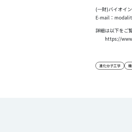
(一財)バイオイ
E-mail：modal
詳細は以下をご
https://www.jb
この記事
進化分子工学
機