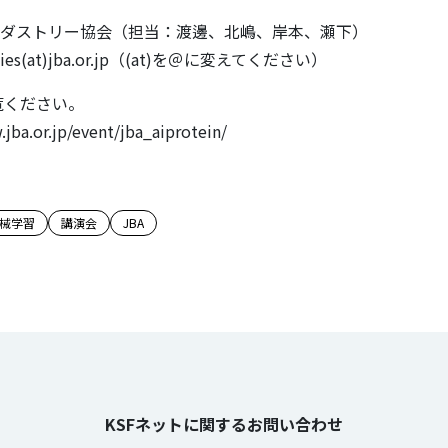
ンダストリー協会（担当：渡邊、北嶋、岸本、瀬下）
ities(at)jba.or.jp（(at)を＠に変えてください）
覧ください。
a.or.jp/event/jba_aiprotein/
のタグ
械学習
講演会
JBA
KSFネットに関するお問い合わせ