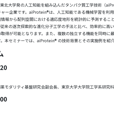
、東北大学発の人工知能を組み込んだタンパク質工学技術（aiProt
ャー企業です。aiProtein®は、人工知能である機械学習を利
列情報から配列空間における適応度地形を統計的に予測するこ
、従来の逐次探索的な進化分子工学の手法と比べ、効率的に高
の取得が可能となります。また、複数の独立する機能を同時に
。本セミナーでは、aiProtein® の技術背景とその実施例を
ム
:20
(創薬モダリティ基盤研究会副会長、東京大学大学院工学系研究
:00