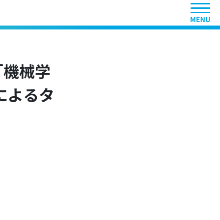
ヘッ
「機械学
 によるタ