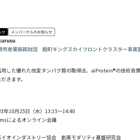
らせ
メンバーからのお知らせ
kurusu
川崎市産業振興財団 殿町キングスカイフロントクラスター事業
用した優れた改変タンパク質の取得法、aiProtein®の技術背
ただきます。
3年10月25日（水）13:15～14:40
eamsによるオンライン会議
)バイオインダストリー協会 創薬モダリティ基盤研究会