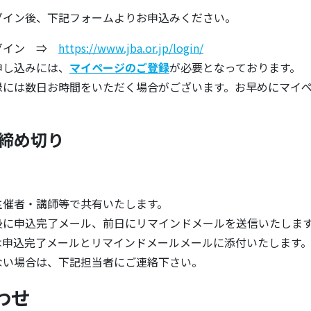
グイン後、下記フォームよりお申込みください。
グイン ⇒
https://www.jba.or.jp/login/
申し込みには、
マイページのご登録
が必要となっております。
には数日お時間をいただく場合がございます。お早めにマイペ
。
締め切り
主催者・講師等で共有いたします。
後に申込完了メール、前日にリマインドメールを送信いたしま
は申込完了メールとリマインドメールメールに添付いたします
ない場合は、下記担当者にご連絡下さい。
わせ