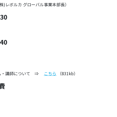
(株)レボルカ グローバル事業本部長）
:30
:40
ム・講師について ⇒
こちら
（831kb）
費