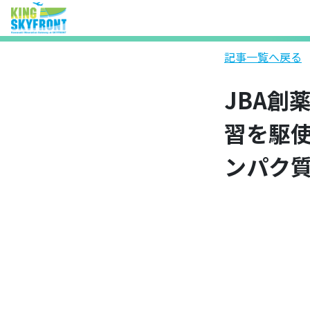
記事一覧へ戻る
JBA創
習を駆使し
ンパク