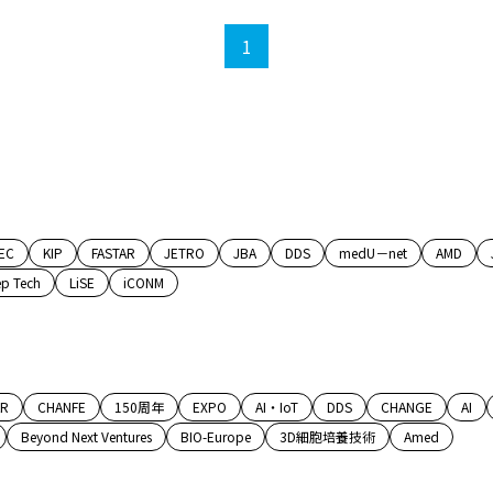
1
EC
KIP
FASTAR
JETRO
JBA
DDS
medU－net
AMD
p Tech
LiSE
iCONM
AR
CHANFE
150周年
EXPO
AI・IoT
DDS
CHANGE
AI
Beyond Next Ventures
BIO-Europe
3D細胞培養技術
Amed