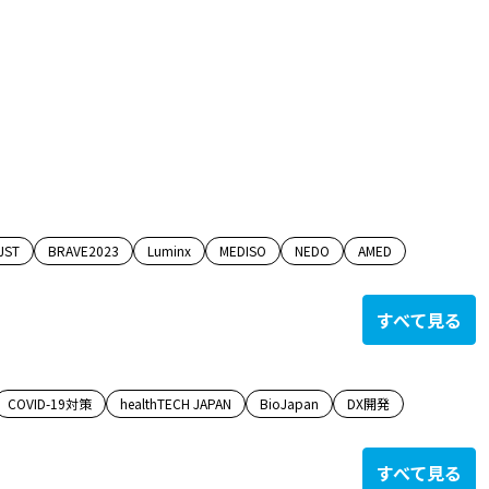
JST
BRAVE2023
Luminx
MEDISO
NEDO
AMED
すべて見る
COVID-19対策
healthTECH JAPAN
BioJapan
DX開発
すべて見る