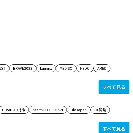
JST
BRAVE2023
Luminx
MEDISO
NEDO
AMED
すべて見る
COVID-19対策
healthTECH JAPAN
BioJapan
DX開発
すべて見る