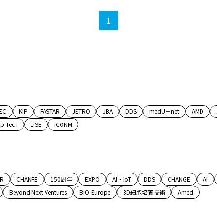
1
EC
KIP
FASTAR
JETRO
JBA
DDS
medU－net
AMD
p Tech
LiSE
iCONM
AR
CHANFE
150周年
EXPO
AI・IoT
DDS
CHANGE
AI
Beyond Next Ventures
BIO-Europe
3D細胞培養技術
Amed