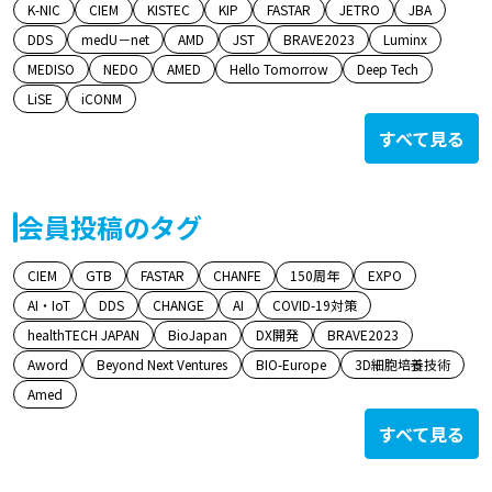
K-NIC
CIEM
KISTEC
KIP
FASTAR
JETRO
JBA
DDS
medU－net
AMD
JST
BRAVE2023
Luminx
MEDISO
NEDO
AMED
Hello Tomorrow
Deep Tech
LiSE
iCONM
すべて見る
会員投稿のタグ
CIEM
GTB
FASTAR
CHANFE
150周年
EXPO
AI・IoT
DDS
CHANGE
AI
COVID-19対策
healthTECH JAPAN
BioJapan
DX開発
BRAVE2023
Aword
Beyond Next Ventures
BIO-Europe
3D細胞培養技術
Amed
すべて見る