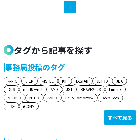
1
タグから記事を探す
事務局投稿のタグ
K-NIC
CIEM
KISTEC
KIP
FASTAR
JETRO
JBA
DDS
medU－net
AMD
JST
BRAVE2023
Luminx
MEDISO
NEDO
AMED
Hello Tomorrow
Deep Tech
LiSE
iCONM
すべて見る