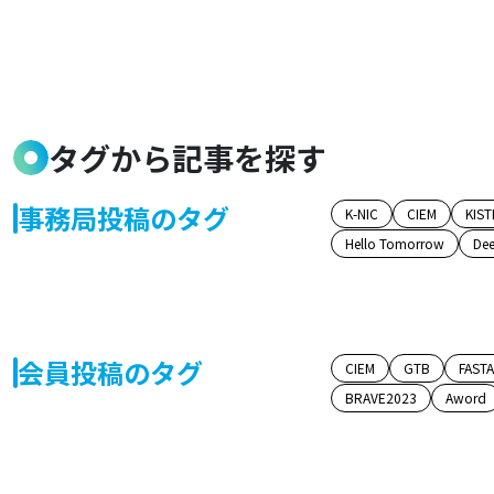
タグから記事を探す
事務局投稿のタグ
K-NIC
CIEM
KIST
Hello Tomorrow
Dee
会員投稿のタグ
CIEM
GTB
FAST
BRAVE2023
Aword