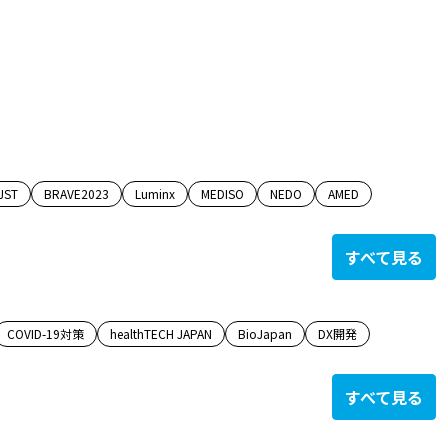
JST
BRAVE2023
Luminx
MEDISO
NEDO
AMED
すべて見る
COVID-19対策
healthTECH JAPAN
BioJapan
DX開発
すべて見る