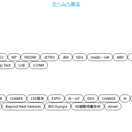
ホームへ戻る
EC
KIP
FASTAR
JETRO
JBA
DDS
medU－net
AMD
p Tech
LiSE
iCONM
AR
CHANFE
150周年
EXPO
AI・IoT
DDS
CHANGE
AI
Beyond Next Ventures
BIO-Europe
3D細胞培養技術
Amed