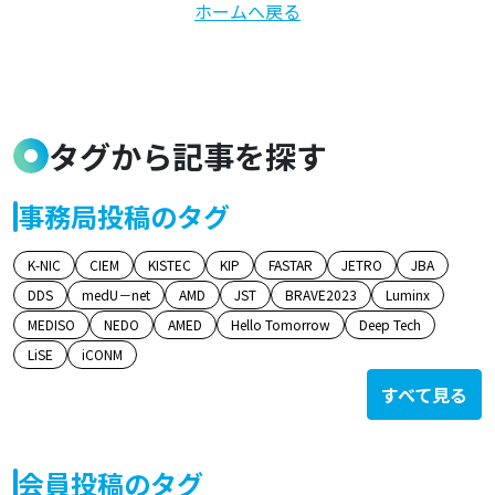
ホームへ戻る
タグから記事を探す
事務局投稿のタグ
K-NIC
CIEM
KISTEC
KIP
FASTAR
JETRO
JBA
DDS
medU－net
AMD
JST
BRAVE2023
Luminx
MEDISO
NEDO
AMED
Hello Tomorrow
Deep Tech
LiSE
iCONM
すべて見る
会員投稿のタグ