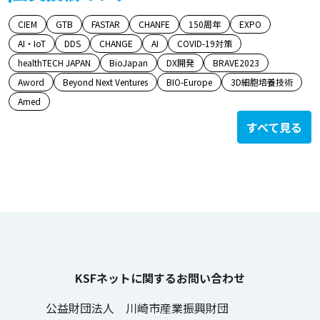
CIEM
GTB
FASTAR
CHANFE
150周年
EXPO
AI・IoT
DDS
CHANGE
AI
COVID-19対策
healthTECH JAPAN
BioJapan
DX開発
BRAVE2023
Aword
Beyond Next Ventures
BIO-Europe
3D細胞培養技術
Amed
すべて見る
KSFネットに関するお問い合わせ
公益財団法人 川崎市産業振興財団